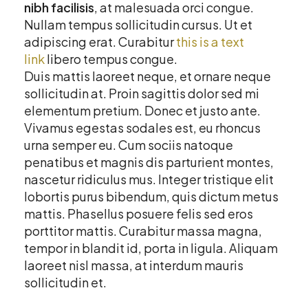
nibh facilisis
, at malesuada orci congue.
Nullam tempus sollicitudin cursus. Ut et
adipiscing erat. Curabitur
this is a text
link
libero tempus congue.
Duis mattis laoreet neque, et ornare neque
sollicitudin at. Proin sagittis dolor sed mi
elementum pretium. Donec et justo ante.
Vivamus egestas sodales est, eu rhoncus
urna semper eu. Cum sociis natoque
penatibus et magnis dis parturient montes,
nascetur ridiculus mus. Integer tristique elit
lobortis purus bibendum, quis dictum metus
mattis. Phasellus posuere felis sed eros
porttitor mattis. Curabitur massa magna,
tempor in blandit id, porta in ligula. Aliquam
laoreet nisl massa, at interdum mauris
sollicitudin et.