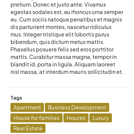
pretium. Donec et justo ante. Vivamus
egestas sodales est, eu rhoncus urna semper
eu. Cum sociis natoque penatibus et magnis
dis parturient montes, nascetur ridiculus
mus. Integer tristique elit lobortis purus
bibendum, quis dictum metus mattis.
Phasellus posuere felis sed eros porttitor
mattis. Curabitur massa magna, tempor in
blandit id, porta in ligula. Aliquam laoreet
nisl massa, at interdum mauris sollicitudin et.
Tags
Apartment
Business Development
House for families
Houzez
Luxury
Real Estate