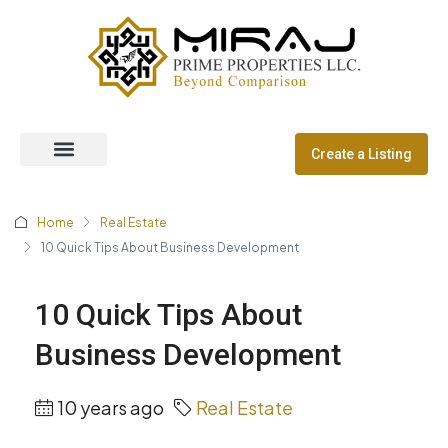
Create a Listing
Off Plan Properties
Dubai Communities
Home
Real Estate
10 Quick Tips About Business Development
10 Quick Tips About
Business Development
10 years ago
Real Estate