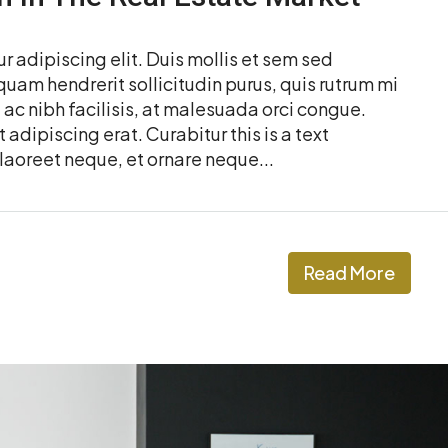
 adipiscing elit. Duis mollis et sem sed
quam hendrerit sollicitudin purus, quis rutrum mi
c nibh facilisis, at malesuada orci congue.
 adipiscing erat. Curabitur this is a text
laoreet neque, et ornare neque...
Read More