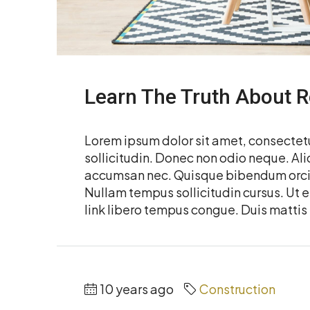
Learn The Truth About R
Lorem ipsum dolor sit amet, consectetur
sollicitudin. Donec non odio neque. Ali
accumsan nec. Quisque bibendum orci a
Nullam tempus sollicitudin cursus. Ut et
link libero tempus congue. Duis mattis 
10 years ago
Construction