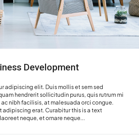
siness Development
 adipiscing elit. Duis mollis et sem sed
quam hendrerit sollicitudin purus, quis rutrum mi
c nibh facilisis, at malesuada orci congue.
 adipiscing erat. Curabitur this is a text
laoreet neque, et ornare neque...