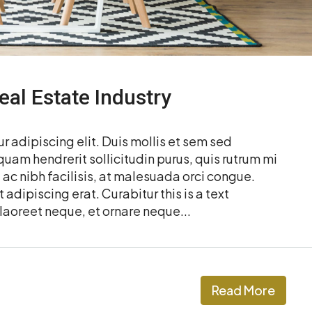
eal Estate Industry
 adipiscing elit. Duis mollis et sem sed
quam hendrerit sollicitudin purus, quis rutrum mi
c nibh facilisis, at malesuada orci congue.
 adipiscing erat. Curabitur this is a text
laoreet neque, et ornare neque...
Read More