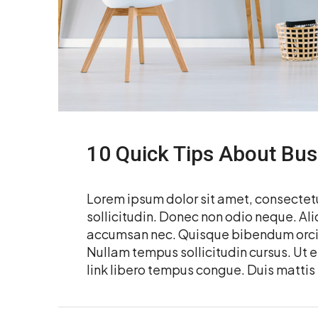
10 Quick Tips About Bu
Lorem ipsum dolor sit amet, consectetur
sollicitudin. Donec non odio neque. Ali
accumsan nec. Quisque bibendum orci a
Nullam tempus sollicitudin cursus. Ut et
link libero tempus congue. Duis mattis 