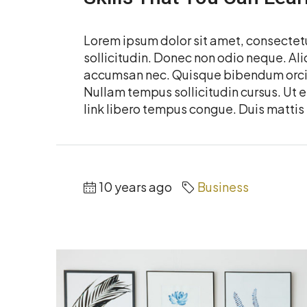
Lorem ipsum dolor sit amet, consectetur
sollicitudin. Donec non odio neque. Ali
accumsan nec. Quisque bibendum orci a
Nullam tempus sollicitudin cursus. Ut et
link libero tempus congue. Duis mattis 
10 years ago
Business