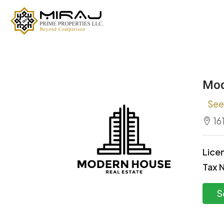
Mod
See 
16
Lice
Tax 
S