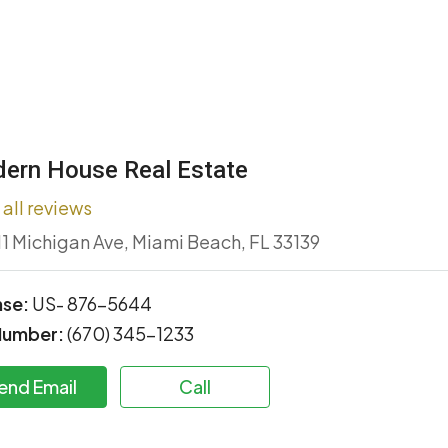
ern House Real Estate
all reviews
11 Michigan Ave, Miami Beach, FL 33139
nse:
US- 876-5644
Number:
(670) 345-1233
end Email
Call