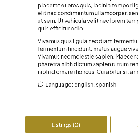
placerat et eros quis, lacinia tempor lig
elit nec condimentum ullamcorper, sem 
ut sem. Ut vehicula velit nec lorem te
quis efficitur odio.
Vivamus quis ligula nec diam fermentum
fermentum tincidunt, metus augue viverr
Vivamus nec molestie sapien. Maecenas
pharetra nibh dictum sapien rutrum te
nibh id ornare rhoncus. Curabitur sit a
Language:
english, spanish
Listings (0)