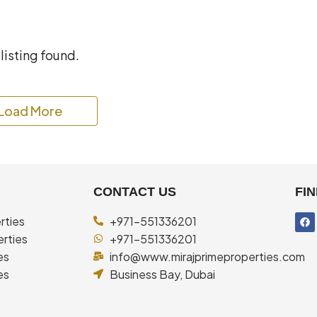
listing found.
Load More
CONTACT US
FIN
rties
+971-551336201
rties
+971-551336201
es
info@www.mirajprimeproperties.com
es
Business Bay, Dubai