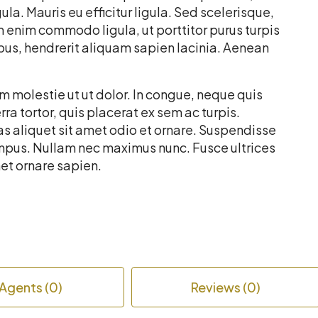
ula. Mauris eu efficitur ligula. Sed scelerisque,
enim commodo ligula, ut porttitor purus turpis
mpus, hendrerit aliquam sapien lacinia. Aenean
 molestie ut ut dolor. In congue, neque quis
a tortor, quis placerat ex sem ac turpis.
 aliquet sit amet odio et ornare. Suspendisse
mpus. Nullam nec maximus nunc. Fusce ultrices
met ornare sapien.
Agents (0)
Reviews (0)