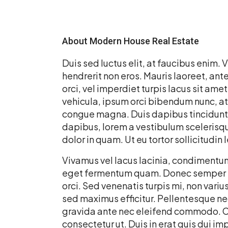
About Modern House Real Estate
Duis sed luctus elit, at faucibus enim. 
hendrerit non eros. Mauris laoreet, ante
orci, vel imperdiet turpis lacus sit ame
vehicula, ipsum orci bibendum nunc, at 
congue magna. Duis dapibus tincidunt f
dapibus, lorem a vestibulum scelerisque
dolor in quam. Ut eu tortor sollicitudin
Vivamus vel lacus lacinia, condimentum 
eget fermentum quam. Donec semper pu
orci. Sed venenatis turpis mi, non var
sed maximus efficitur. Pellentesque nec 
gravida ante nec eleifend commodo. Cra
consectetur ut. Duis in erat quis dui im