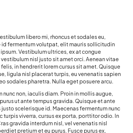
Vestibulum libero mi, rhoncus et sodales eu,
 id fermentum volutpat, elit mauris sollicitudin
t ipsum. Vestibulum ultrices, ex at congue
vestibulum nisl justo sit amet orci. Aenean vitae
elis, in hendrerit lorem cursus sit amet. Quisque
, ligula nisl placerat turpis, eu venenatis sapien
 leo sodales pharetra. Nulla eget posuere arcu.
nunc non, iaculis diam. Proin in mollis augue,
rus ut ante tempus gravida. Quisque et ante
ius justo scelerisque id. Maecenas fermentum nunc
turpis viverra, cursus ex porta, porttitor odio. In
s gravida interdum nisl, vel venenatis nisl
perdiet pretium et eu purus. Fusce purus ex,